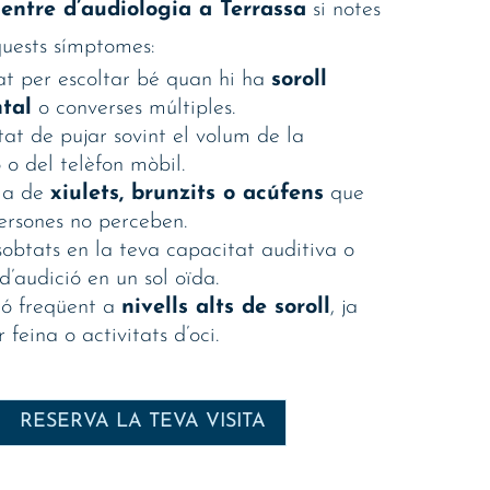
centre d’audiologia a Terrassa
si notes
quests símptomes:
tat per escoltar bé quan hi ha
soroll
tal
o converses múltiples.
tat de pujar sovint el volum de la
ó o del telèfon mòbil.
ia de
xiulets, brunzits o acúfens
que
persones no perceben.
sobtats en la teva capacitat auditiva o
’audició en un sol oïda.
ió freqüent a
nivells alts de soroll
, ja
r feina o activitats d’oci.
RESERVA LA TEVA VISITA