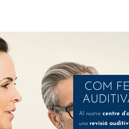
COM FE
AUDITIV
Al nostre
centre d’
una
revisió auditi