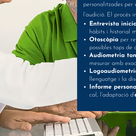
personalitzades per 
l’audició. El procés i
Entrevista inicia
hàbits i historial 
Otoscòpia
per rev
possibles taps de 
Audiometria ton
mesurar amb exacti
Logoaudiometri
llenguatge i la di
Informe persona
cal, l’adaptació d’