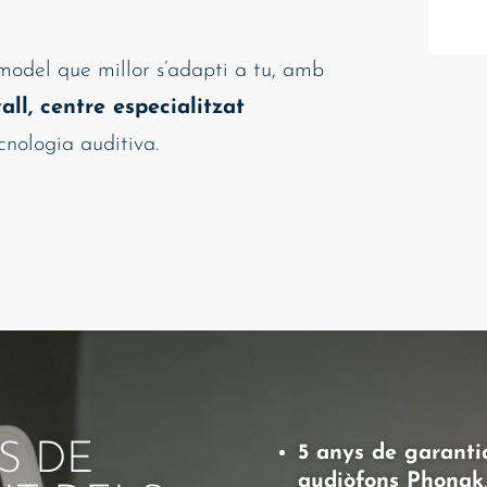
model que millor s’adapti a tu, amb
all, centre especialitzat
cnologia auditiva.
S DE
5 anys de garanti
audiòfons Phonak
.