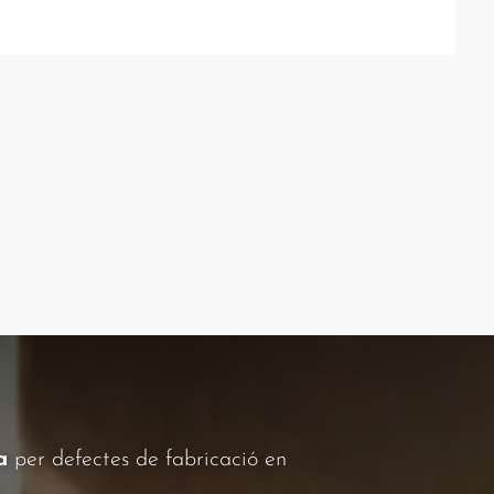
a
per defectes de fabricació en