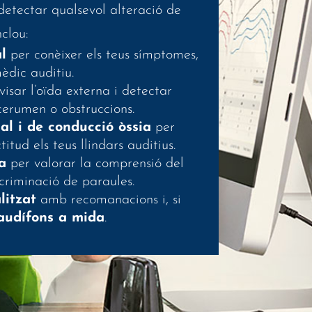
detectar qualsevol alteració de
nclou:
l
per conèixer els teus símptomes,
mèdic auditiu.
isar l’oïda externa i detectar
cerumen o obstruccions.
al i de conducció òssia
per
tud els teus llindars auditius.
a
per valorar la comprensió del
scriminació de paraules.
litzat
amb recomanacions i, si
audífons a mida
.