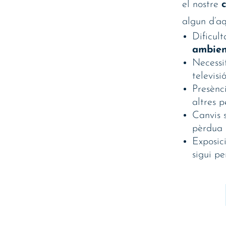
el nostre
algun d’a
Dificul
ambien
Necessi
televisi
Presènc
altres 
Canvis 
pèrdua d
Exposic
sigui pe