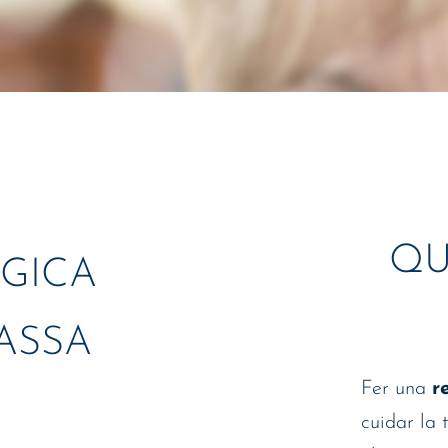
QU
ÒGICA
ASSA
Fer una
r
cuidar la 