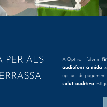
 PER ALS
A Optivall t’oferim
fi
audiòfons a mida
se
TERRASSA
opcions de pagament a
salut auditiva
estigu