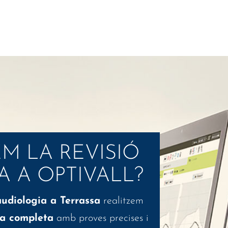
M LA REVISIÓ
A A OPTIVALL?
audiologia a Terrassa
realitzem
va completa
amb proves precises i