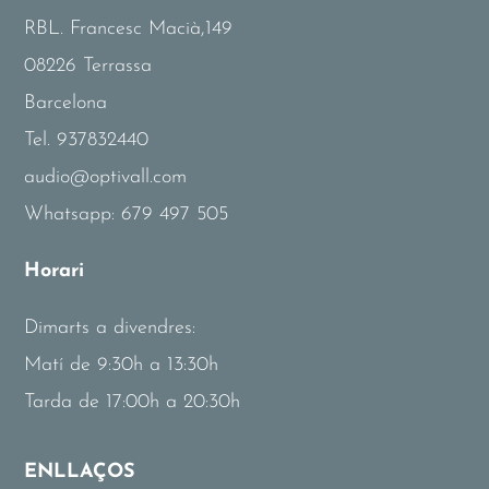
RBL. Francesc Macià,149
08226 Terrassa
Barcelona
Tel.
937832440
audio@optivall.com
Whatsapp:
679 497 505
Horari
Dimarts a divendres:
Matí de 9:30h a 13:30h
Tarda de 17:00h a 20:30h
ENLLAÇOS